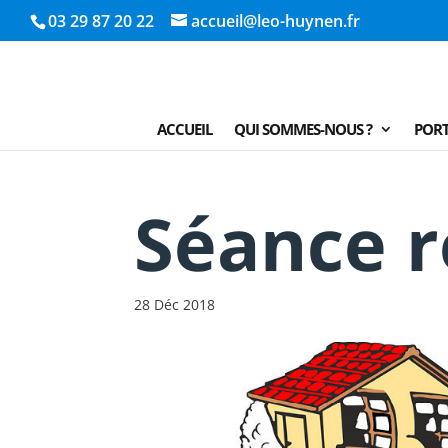
03 29 87 20 22
accueil@leo-huynen.fr
ACCUEIL
QUI SOMMES-NOUS ?
PORT
Séance r
28 Déc 2018