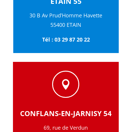
ETAIN 55
30 B Av Prud’Homme Havette
55400 ETAIN
Tél : 03 29 87 20 22

CONFLANS-EN-JARNISY 54
69, rue de Verdun