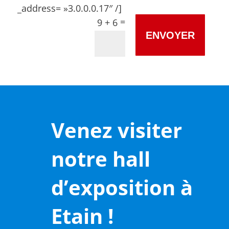
_address= »3.0.0.0.17″ /]
=
9 + 6
ENVOYER
Venez visiter
notre hall
d’exposition à
Etain !