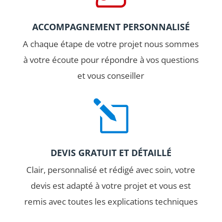
PORTAILS
ALUMINIUM
ACCOMPAGNEMENT PERSONNALISÉ
Spécialiste du portail aluminium
A chaque étape de votre projet nous sommes
dans votre région, LEO HUYNEN
à votre écoute pour répondre à vos questions
vous propose une gamme
et vous conseiller
complète et variée de portails
fabriqués en France et
l
entièrement personnalisables.
DEVIS GRATUIT ET DÉTAILLÉ
Clair, personnalisé et rédigé avec soin, votre
devis est adapté à votre projet et vous est
remis avec toutes les explications techniques