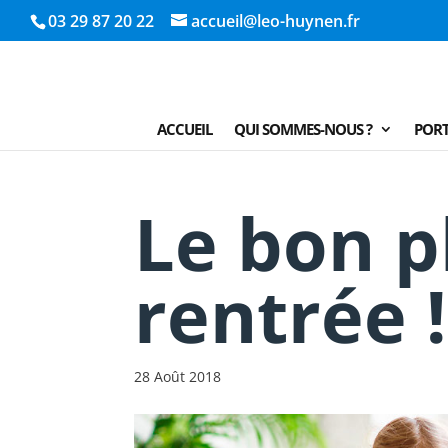
03 29 87 20 22
accueil@leo-huynen.fr
ACCUEIL
QUI SOMMES-NOUS ?
PORT
Le bon p
rentrée !
28 Août 2018